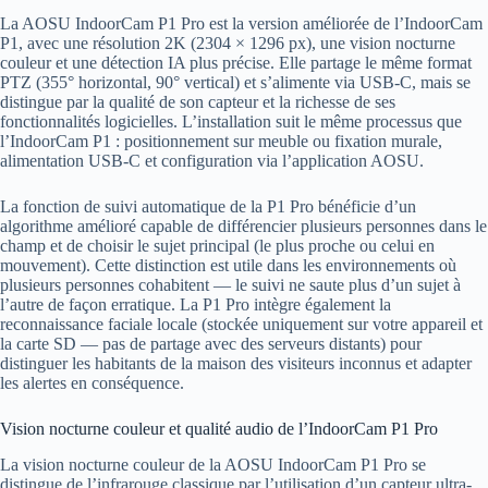
La AOSU IndoorCam P1 Pro est la version améliorée de l’IndoorCam
P1, avec une résolution 2K (2304 × 1296 px), une vision nocturne
couleur et une détection IA plus précise. Elle partage le même format
PTZ (355° horizontal, 90° vertical) et s’alimente via USB-C, mais se
distingue par la qualité de son capteur et la richesse de ses
fonctionnalités logicielles. L’installation suit le même processus que
l’IndoorCam P1 : positionnement sur meuble ou fixation murale,
alimentation USB-C et configuration via l’application AOSU.
La fonction de suivi automatique de la P1 Pro bénéficie d’un
algorithme amélioré capable de différencier plusieurs personnes dans le
champ et de choisir le sujet principal (le plus proche ou celui en
mouvement). Cette distinction est utile dans les environnements où
plusieurs personnes cohabitent — le suivi ne saute plus d’un sujet à
l’autre de façon erratique. La P1 Pro intègre également la
reconnaissance faciale locale (stockée uniquement sur votre appareil et
la carte SD — pas de partage avec des serveurs distants) pour
distinguer les habitants de la maison des visiteurs inconnus et adapter
les alertes en conséquence.
Vision nocturne couleur et qualité audio de l’IndoorCam P1 Pro
La vision nocturne couleur de la AOSU IndoorCam P1 Pro se
distingue de l’infrarouge classique par l’utilisation d’un capteur ultra-